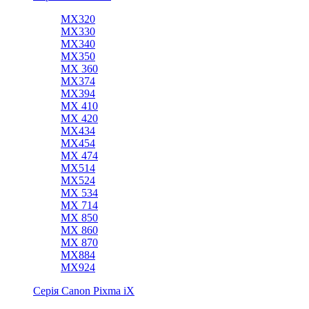
MX320
MX330
MХ340
MX350
MX 360
MХ374
MX394
MX 410
MX 420
MX434
MX454
MX 474
MX514
MХ524
MX 534
MX 714
MX 850
MX 860
MX 870
MX884
MX924
Серія Canon Pixma iX