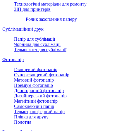
Технологічні матеріали для ремонту
ЗІП для принтерів
Ролик захоплення паперу
Сублімаційний друк
Папір для сублімації
Чорнила для сублімації
Термоскотч для сублімації
Фотопапір
Глянцевий фотопапір
Суперглянцевий фотопапір
Матовий фотопапір
Преміум фотопапір
Двосторонній фотопапір
Дизайнерський фотопапір
Магнітний фотопапір
Самоклеючий папір
Термотрансферний папір
Плівка для друку
Полотна