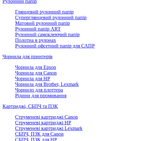
Рулонний папір
Глянцевий рулонний папір
Суперглянцевий рулонний папір
Матовий рулонний папір
Рулонний папір ART
Рулонний самоклеючий папір
Полотна в рулонах
Рулонний офсетний папір для САПР
Чорнила для принтерів
Чорнила для Epson
Чорнила для Canon
Чорнила для HP
Чорнила для Brother, Lexmark
Чорнило для плоттера
Рідини для промивання
Картриджі, СБПЧ та ПЗК
Струменеві картриджі Canon
Струменеві картриджі HP
Струменеві картриджі Lexmark
СБПЧ, ПЗК для Canon
СБПЧ, ПЗК для HP