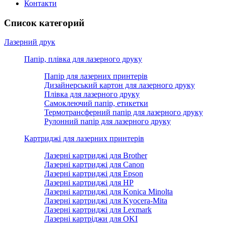
Контакти
Список категорий
Лазерний друк
Папір, плівка для лазерного друку
Папір для лазерних принтерів
Дизайнерський картон для лазерного друку
Плівка для лазерного друку
Самоклеючий папір, етикетки
Термотрансферний папір для лазерного друку
Рулонний папір для лазерного друку
Картриджі для лазерних принтерів
Лазерні картриджі для Brother
Лазерні картриджі для Canon
Лазерні картриджі для Epson
Лазерні картриджі для HP
Лазерні картриджі для Konica Minolta
Лазерні картриджі для Kyocera-Mita
Лазерні картриджі для Lexmark
Лазерні картріджи для OKI