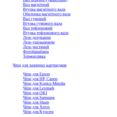
Вал магнітний
Втулка магнітного вала
Оболонка магнітного вала
Вал гумовий
Втулка гумового вала
Вал тефлоновий
Втулка тефлонового вала
Лезо дозування
Лезо ущільнююче
Лезо чистячий
Фотобарабани
Термоплівка
Чіпи для лазерних картриджів
Чіпи для Epson
Чіпи для HP, Canon
Чіпи для Konica Minolta
Чіпи для Lexmark
Чіпи для OKI
Чіпи для Samsung
Чіпи для Sharp
Чіпи для Xerox
Чіпи для Kyocera