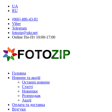
UA
RU
(066) 486-43-81
Viber
Telegram
fotozip@ukr.net
Online Пн-Пт 10:00-17:00
Головна
Новини та акціії
Останні новини
Статті
Новинки
Розпродаж
Акції
Оплата та доставка
Відгуки