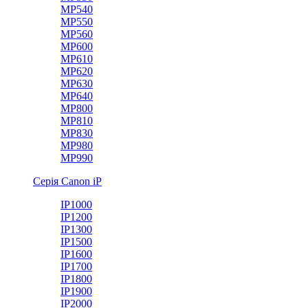
MP540
MP550
MP560
MP600
MP610
MP620
MP630
MP640
MP800
MP810
MP830
MP980
MP990
Серія Canon iP
IP1000
IP1200
IP1300
IP1500
IP1600
IP1700
IP1800
IP1900
IP2000