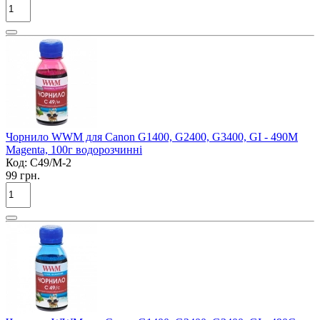
Чорнило WWM для Canon G1400, G2400, G3400, GI - 490M
Magenta, 100г водорозчинні
Код:
C49/M-2
99 грн.