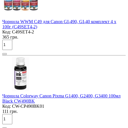
Чорнила WWM C49 для Canon GI-490, GI-40 комплект 4 х
100г (C49SET4-2)
Код:
C49SET4-2
365 грн.
Чорнила Colorway Canon Pixma G1400, G2400, G3400 100мл
Black CW490BK
Код:
CW-CP490BK01
111 грн.