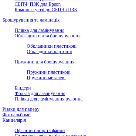
СБПЧ, ПЗК для Epson
Комплектуючі до СБПЧ і ПЗК
Брошурування та ламінація
Плівка для ламінування
Обкладинки для брошурування
Обкладинки пластикові
Обкладинки картонні
Пружини для брошурування
Пружини пластикові
Пружини металеві
Біндери
Фольга для ламінування
Плівка для ламінування рулонна
Різаки для паперу
Фотоальбоми
Канцелярія‎
Офісний папір та файли
Чистилки для екранів, антисептик