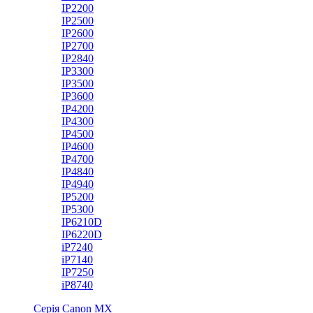
IP2200
IP2500
IP2600
IP2700
IP2840
IP3300
IP3500
IP3600
IP4200
IP4300
IP4500
IP4600
IP4700
IP4840
IP4940
IP5200
IP5300
IP6210D
IP6220D
iP7240
iP7140
IP7250
iP8740
Серія Canon MX