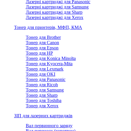
Лазерні картриджі для Panasonic
Лазерні картриджі для Samsung
Лазерні картриджі для Sharp
Лазерні картриджі для Xerox
Тонер для принтерів, МФП, КМА
Тонер для Brother
Тонер для Canon
Тонер для Epson
Тонер для HP
Тонер для Konica Minolta
Тонер для Kyocera-Mita
Тонер для Lexmark
Тонер для OKI
Тонер для Panasonic
Тонер для Ricoh
Тонер для Samsung
Тонер для Sharp
Тонер для Toshiba
Тонер для Xerox
ЗІП для лазерних картриджів
Вал первинного заряду
Вал переносу (коротрон)