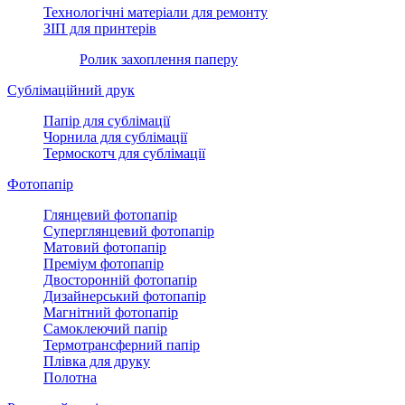
Технологічні матеріали для ремонту
ЗІП для принтерів
Ролик захоплення паперу
Сублімаційний друк
Папір для сублімації
Чорнила для сублімації
Термоскотч для сублімації
Фотопапір
Глянцевий фотопапір
Суперглянцевий фотопапір
Матовий фотопапір
Преміум фотопапір
Двосторонній фотопапір
Дизайнерський фотопапір
Магнітний фотопапір
Самоклеючий папір
Термотрансферний папір
Плівка для друку
Полотна