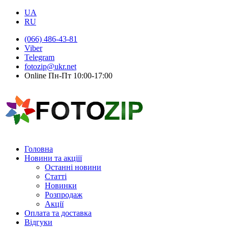
UA
RU
(066) 486-43-81
Viber
Telegram
fotozip@ukr.net
Online Пн-Пт 10:00-17:00
Головна
Новини та акціії
Останні новини
Статті
Новинки
Розпродаж
Акції
Оплата та доставка
Відгуки