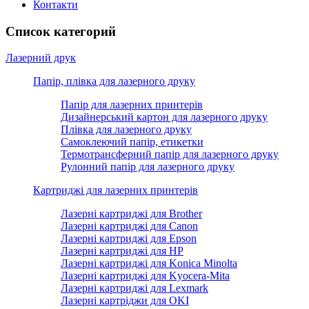
Контакти
Список категорий
Лазерний друк
Папір, плівка для лазерного друку
Папір для лазерних принтерів
Дизайнерський картон для лазерного друку
Плівка для лазерного друку
Самоклеючий папір, етикетки
Термотрансферний папір для лазерного друку
Рулонний папір для лазерного друку
Картриджі для лазерних принтерів
Лазерні картриджі для Brother
Лазерні картриджі для Canon
Лазерні картриджі для Epson
Лазерні картриджі для HP
Лазерні картриджі для Konica Minolta
Лазерні картриджі для Kyocera-Mita
Лазерні картриджі для Lexmark
Лазерні картріджи для OKI