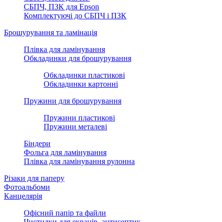
СБПЧ, ПЗК для Epson
Комплектуючі до СБПЧ і ПЗК
Брошурування та ламінація
Плівка для ламінування
Обкладинки для брошурування
Обкладинки пластикові
Обкладинки картонні
Пружини для брошурування
Пружини пластикові
Пружини металеві
Біндери
Фольга для ламінування
Плівка для ламінування рулонна
Різаки для паперу
Фотоальбоми
Канцелярія‎
Офісний папір та файли
Чистилки для екранів, антисептик