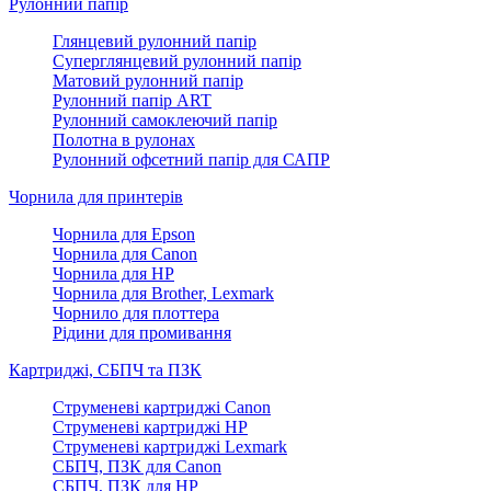
Рулонний папір
Глянцевий рулонний папір
Суперглянцевий рулонний папір
Матовий рулонний папір
Рулонний папір ART
Рулонний самоклеючий папір
Полотна в рулонах
Рулонний офсетний папір для САПР
Чорнила для принтерів
Чорнила для Epson
Чорнила для Canon
Чорнила для HP
Чорнила для Brother, Lexmark
Чорнило для плоттера
Рідини для промивання
Картриджі, СБПЧ та ПЗК
Струменеві картриджі Canon
Струменеві картриджі HP
Струменеві картриджі Lexmark
СБПЧ, ПЗК для Canon
СБПЧ, ПЗК для HP