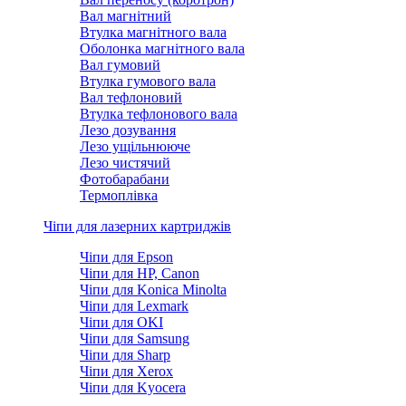
Вал магнітний
Втулка магнітного вала
Оболонка магнітного вала
Вал гумовий
Втулка гумового вала
Вал тефлоновий
Втулка тефлонового вала
Лезо дозування
Лезо ущільнююче
Лезо чистячий
Фотобарабани
Термоплівка
Чіпи для лазерних картриджів
Чіпи для Epson
Чіпи для HP, Canon
Чіпи для Konica Minolta
Чіпи для Lexmark
Чіпи для OKI
Чіпи для Samsung
Чіпи для Sharp
Чіпи для Xerox
Чіпи для Kyocera