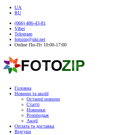
UA
RU
(066) 486-43-81
Viber
Telegram
fotozip@ukr.net
Online Пн-Пт 10:00-17:00
Головна
Новини та акціії
Останні новини
Статті
Новинки
Розпродаж
Акції
Оплата та доставка
Відгуки