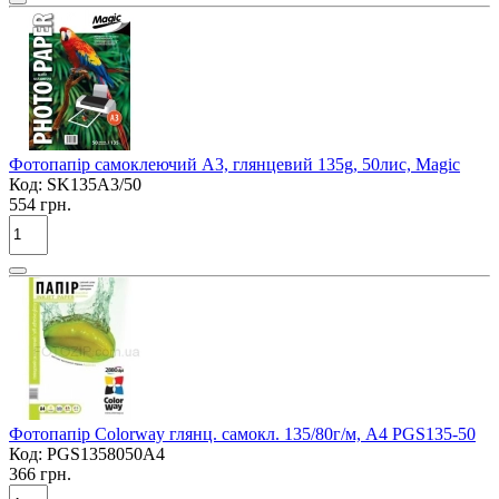
Фотопапір самоклеючий A3, глянцевий 135g, 50лис, Мagic
Код:
SK135A3/50
554 грн.
Фотопапір Colorway глянц. самокл. 135/80г/м, A4 PGS135-50
Код:
PGS1358050A4
366 грн.