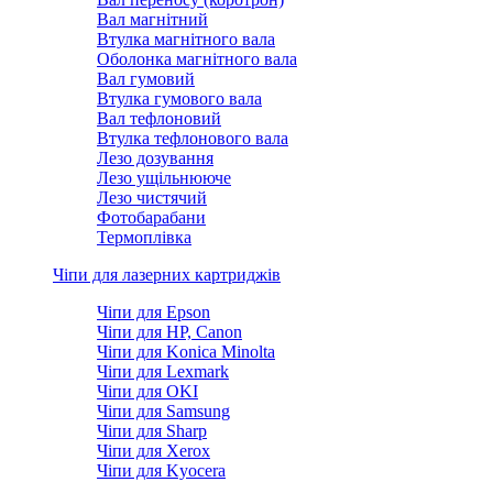
Вал магнітний
Втулка магнітного вала
Оболонка магнітного вала
Вал гумовий
Втулка гумового вала
Вал тефлоновий
Втулка тефлонового вала
Лезо дозування
Лезо ущільнююче
Лезо чистячий
Фотобарабани
Термоплівка
Чіпи для лазерних картриджів
Чіпи для Epson
Чіпи для HP, Canon
Чіпи для Konica Minolta
Чіпи для Lexmark
Чіпи для OKI
Чіпи для Samsung
Чіпи для Sharp
Чіпи для Xerox
Чіпи для Kyocera