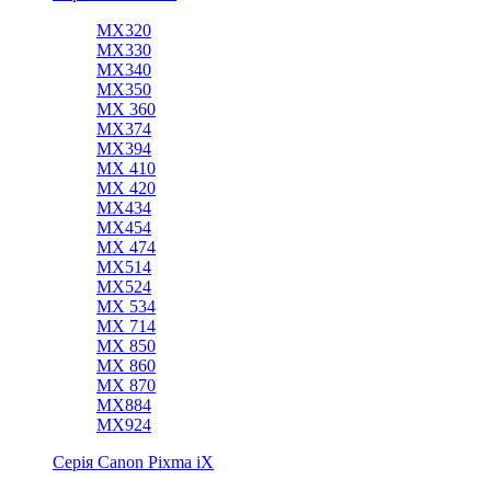
MX320
MX330
MХ340
MX350
MX 360
MХ374
MX394
MX 410
MX 420
MX434
MX454
MX 474
MX514
MХ524
MX 534
MX 714
MX 850
MX 860
MX 870
MX884
MX924
Серія Canon Pixma iX