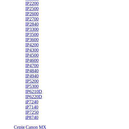
IP2200
IP2500
IP2600
IP2700
IP2840
IP3300
IP3500
IP3600
IP4200
IP4300
IP4500
IP4600
IP4700
IP4840
IP4940
IP5200
IP5300
IP6210D
IP6220D
iP7240
iP7140
IP7250
iP8740
Серія Canon MX