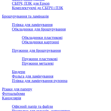
СБПЧ, ПЗК для Epson
Комплектуючі до СБПЧ і ПЗК
Брошурування та ламінація
Плівка для ламінування
Обкладинки для брошурування
Обкладинки пластикові
Обкладинки картонні
Пружини для брошурування
Пружини пластикові
Пружини металеві
Біндери
Фольга для ламінування
Плівка для ламінування рулонна
Різаки для паперу
Фотоальбоми
Канцелярія‎
Офісний папір та файли
Чистилки для екранів, антисептик