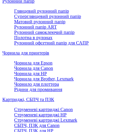
Рулонний папір
Глянцевий рулонний папір
Суперглянцевий рулонний папір
Матовий рулонний папір
Рулонний папір ART
Рулонний самоклеючий папір
Полотна в рулонах
Рулонний офсетний папір для САПР
Чорнила для принтерів
Чорнила для Epson
Чорнила для Canon
Чорнила для HP
Чорнила для Brother, Lexmark
Чорнило для плоттера
Рідини для промивання
Картриджі, СБПЧ та ПЗК
Струменеві картриджі Canon
Струменеві картриджі HP
Струменеві картриджі Lexmark
СБПЧ, ПЗК для Canon
СБПЧ, ПЗК для HP