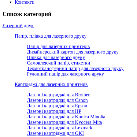
Контакти
Список категорий
Лазерний друк
Папір, плівка для лазерного друку
Папір для лазерних принтерів
Дизайнерський картон для лазерного друку
Плівка для лазерного друку
Самоклеючий папір, етикетки
Термотрансферний папір для лазерного друку
Рулонний папір для лазерного друку
Картриджі для лазерних принтерів
Лазерні картриджі для Brother
Лазерні картриджі для Canon
Лазерні картриджі для Epson
Лазерні картриджі для HP
Лазерні картриджі для Konica Minolta
Лазерні картриджі для Kyocera-Mita
Лазерні картриджі для Lexmark
Лазерні картріджи для OKI