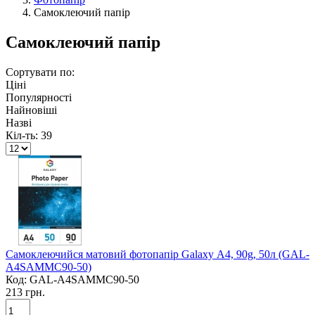
Самоклеючий папір
Самоклеючий папір
Сортувати по:
Ціні
Популярності
Найновіші
Назві
Кіл-ть:
39
Самоклеючийся матовий фотопапір Galaxy А4, 90g, 50л (GAL-
A4SAMMC90-50)
Код:
GAL-A4SAMMC90-50
213 грн.