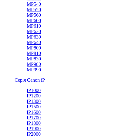
MP540
MP550
MP560
MP600
MP610
MP620
MP630
MP640
MP800
MP810
MP830
MP980
MP990
Серія Canon iP
IP1000
IP1200
IP1300
IP1500
IP1600
IP1700
IP1800
IP1900
IP2000