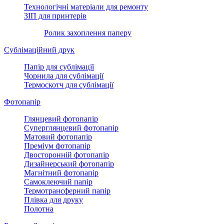
Технологічні матеріали для ремонту
ЗІП для принтерів
Ролик захоплення паперу
Сублімаційний друк
Папір для сублімації
Чорнила для сублімації
Термоскотч для сублімації
Фотопапір
Глянцевий фотопапір
Суперглянцевий фотопапір
Матовий фотопапір
Преміум фотопапір
Двосторонній фотопапір
Дизайнерський фотопапір
Магнітний фотопапір
Самоклеючий папір
Термотрансферний папір
Плівка для друку
Полотна